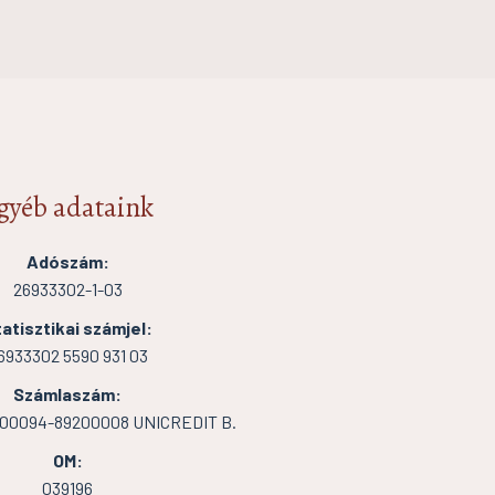
gyéb adataink
Adószám:
26933302-1-03
atisztikai számjel:
6933302 5590 931 03
Számlaszám:
000094-89200008 UNICREDIT B.
OM:
039196