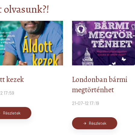
 olvasunk?!
tt kezek
Londonban bármi
megtörténhet
12 17:59
21-07-12 17:19
Részletek
ard
Részletek
arrow_forward