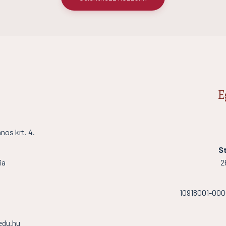
E
os krt. 4.
St
ia
2
10918001-00
edu.hu