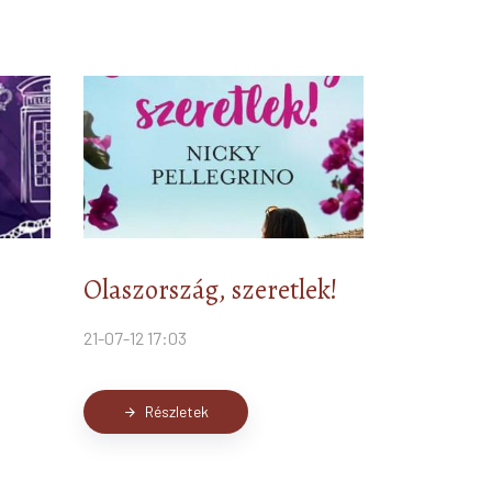
Olaszország, szeretlek!
21-07-12 17:03
Részletek
arrow_forward