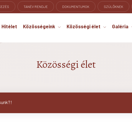
KEZÉS
TANÉV RENDJE
DOKUMENTUMOK
SZÜLŐKNEK
Hitélet
Közösségeink
Közösségi élet
Galéria
Közösségi élet
sunk?!