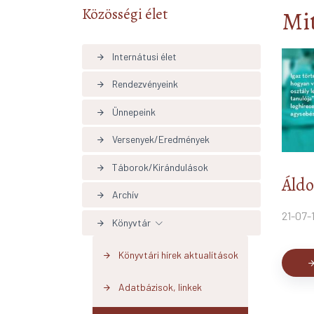
Közösségi élet
Mit
Internátusi élet
arrow_forward
Rendezvényeink
arrow_forward
Ünnepeink
arrow_forward
Versenyek/Eredmények
arrow_forward
Táborok/Kirándulások
arrow_forward
Áldo
Archív
arrow_forward
21-07-
Könyvtár
arrow_forward
Könyvtári hírek aktualítások
arrow_forward
arrow_forw
Adatbázisok, linkek
arrow_forward