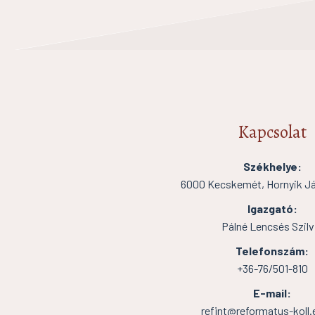
Kapcsolat
Székhelye:
6000 Kecskemét, Hornyik Ján
Igazgató:
Pálné Lencsés Szilv
Telefonszám:
+36-76/501-810
E-mail:
refint@reformatus-koll.