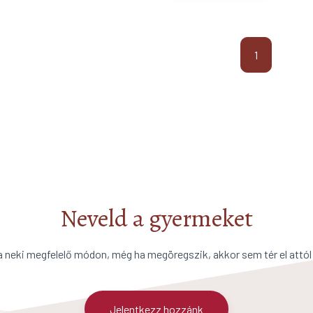
1
Neveld a gyermeket
a neki megfelelő módon, még ha megöregszik, akkor sem tér el attól
Jelentkezz hozzánk