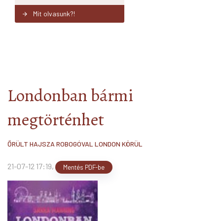
Mit olvasunk?!
arrow_forward
Londonban bármi
megtörténhet
ŐRÜLT HAJSZA ROBOGÓVAL LONDON KÖRÜL
21-07-12 17:19
,
Mentés PDF-be