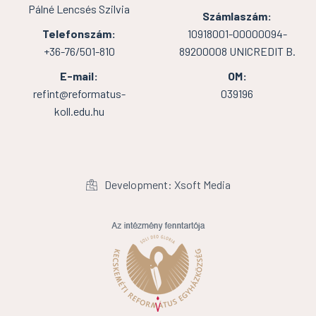
Pálné Lencsés Szilvia
Számlaszám:
Telefonszám:
10918001-00000094-
+36-76/501-810
89200008 UNICREDIT B.
E-mail:
OM:
refint@reformatus-
039196
koll.edu.hu
Development: Xsoft Media