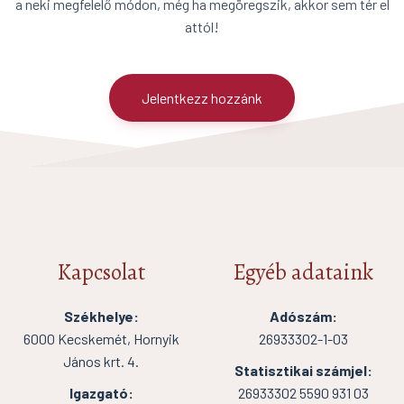
a neki megfelelő módon, még ha megöregszik, akkor sem tér el
attól!
Jelentkezz hozzánk
Kapcsolat
Egyéb adataink
Székhelye:
Adószám:
6000 Kecskemét, Hornyik
26933302-1-03
János krt. 4.
Statisztikai számjel:
Igazgató:
26933302 5590 931 03