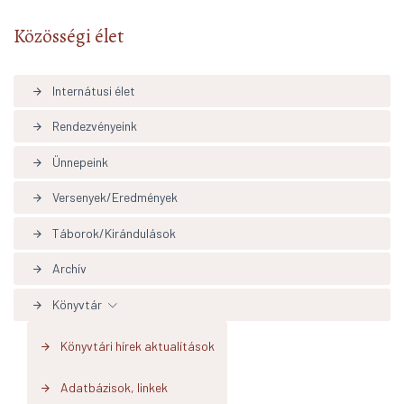
Közösségi élet
Internátusi élet
arrow_forward
Rendezvényeink
arrow_forward
Ünnepeink
arrow_forward
Versenyek/Eredmények
arrow_forward
Táborok/Kirándulások
arrow_forward
Archív
arrow_forward
Könyvtár
arrow_forward
Könyvtári hírek aktualítások
arrow_forward
Adatbázisok, linkek
arrow_forward