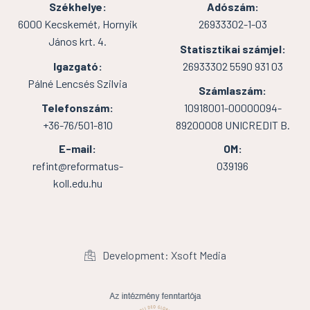
Székhelye:
Adószám:
6000 Kecskemét, Hornyik
26933302-1-03
János krt. 4.
Statisztikai számjel:
Igazgató:
26933302 5590 931 03
Pálné Lencsés Szilvia
Számlaszám:
Telefonszám:
10918001-00000094-
+36-76/501-810
89200008 UNICREDIT B.
E-mail:
OM:
refint@reformatus-
039196
koll.edu.hu
Development: Xsoft Media