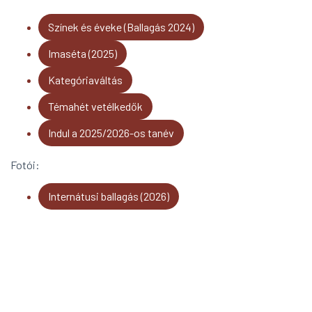
Színek és éveke (Ballagás 2024)
Imaséta (2025)
Kategóriaváltás
Témahét vetélkedők
Indul a 2025/2026-os tanév
Fotói:
Internátusi ballagás (2026)