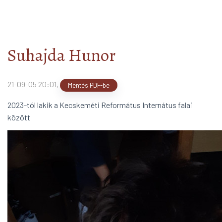
2019/20
arrow_forward
Közösségünk Kincse
arrow_forward
Suhajda Hunor
21-09-05 20:01
,
Mentés PDF-be
2023-tól lakik a Kecskeméti Református Internátus falai
között