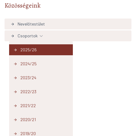
Közösségeink
Nevelőtestület
arrow_forward
Csoportok
arrow_forward
2025/26
arrow_forward
2024/25
arrow_forward
2023/24
arrow_forward
2022/23
arrow_forward
2021/22
arrow_forward
2020/21
arrow_forward
2019/20
arrow_forward