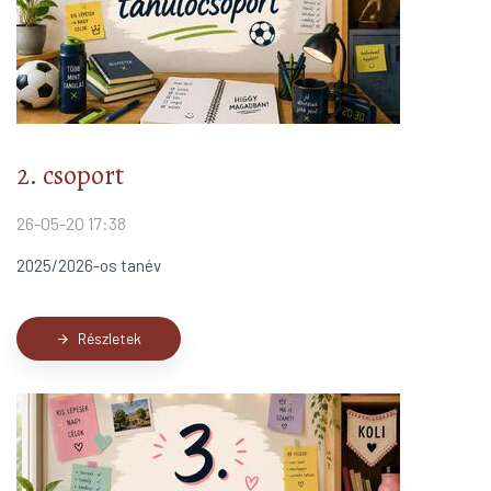
2. csoport
26-05-20 17:38
2025/2026-os tanév
Részletek
arrow_forward