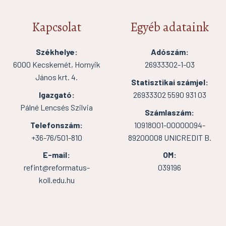
Kapcsolat
Egyéb adataink
Székhelye:
Adószám:
6000 Kecskemét, Hornyik
26933302-1-03
János krt. 4.
Statisztikai számjel:
Igazgató:
26933302 5590 931 03
Pálné Lencsés Szilvia
Számlaszám:
Telefonszám:
10918001-00000094-
+36-76/501-810
89200008 UNICREDIT B.
E-mail:
OM:
refint@reformatus-
039196
koll.edu.hu