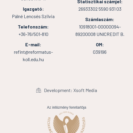
Statisztikai számjel:
Igazgató:
26933302 5590 931 03
Pálné Lencsés Szilvia
Számlaszám:
Telefonszám:
10918001-00000094-
+36-76/501-810
89200008 UNICREDIT B.
E-mail:
OM:
refint@reformatus-
039196
koll.edu.hu
Development: Xsoft Media