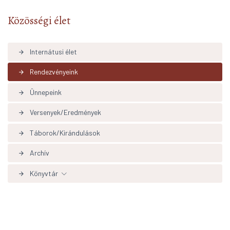
Közösségi élet
Internátusi élet
arrow_forward
Rendezvényeink
arrow_forward
Ünnepeink
arrow_forward
Versenyek/Eredmények
arrow_forward
Táborok/Kirándulások
arrow_forward
Archív
arrow_forward
Könyvtár
arrow_forward
Könyvtári hírek aktualítások
arrow_forward
Adatbázisok, linkek
arrow_forward