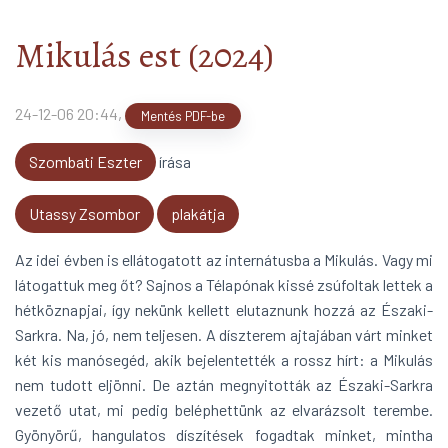
Mit olvasunk?!
arrow_forward
Mikulás est (2024)
24-12-06 20:44
,
Mentés PDF-be
Szombati Eszter
írása
Utassy Zsombor
plakátja
Az idei évben is ellátogatott az internátusba a Mikulás. Vagy mi
látogattuk meg őt? Sajnos a Télapónak kissé zsúfoltak lettek a
hétköznapjai, így nekünk kellett elutaznunk hozzá az Északi-
Sarkra. Na, jó, nem teljesen. A díszterem ajtajában várt minket
két kis manósegéd, akik bejelentették a rossz hírt: a Mikulás
nem tudott eljönni. De aztán megnyitották az Északi-Sarkra
vezető utat, mi pedig beléphettünk az elvarázsolt terembe.
Gyönyörű, hangulatos díszítések fogadtak minket, mintha