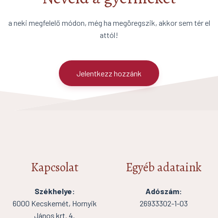
a neki megfelelő módon, még ha megöregszik, akkor sem tér el
attól!
Jelentkezz hozzánk
Kapcsolat
Egyéb adataink
Székhelye:
Adószám:
6000 Kecskemét, Hornyik
26933302-1-03
János krt. 4.