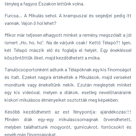
tényleg a fagyos Északon lettünk volna.
Furcsa… A Mikulás sehol. A krampuszai és segédjei pedig itt
vannak. Vajon ő hol lehet?
Mikor már teljesen elhagyott minket a remény, megszólalt a jól
ismert „Ho, ho, ho”. Na de várjunk csak! Kettő Télapó?! Igen,
két Télapó mászik elő és foglalja el helyét. Egy énekléssel
köszöntöttük őket, majd kezdődhetett a móka.
Tanulócsoportonként adtunk a Télapóknak egy kis finomságot
és italt. Ezeket nagyra értékelték a Mikulások, majd verseket
mondtunk vagy énekeltünk nekik. Ezután megleptek minket
egy kis videóval, melyen a diákok, esetleg nevelőtanáraink
kiskori mikulásos élményeiket osztották meg képekben.
Később kezdődhetett az est fénypontja: ajándékozás!!!
Minden diák egy-egy mikuláscsomagnak örvendhetett,
melyben találhattunk mogyorót, gumicukrot, forrócsokit és
egyéb más finomságokat.