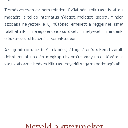
Természetesen ez nem minden. Szilvi néni mikulása is kitett
magáért: a teljes internátus hideget, meleget kapott. Minden
szobába helyeztek el új hűtőket, emellett a reggelinél ismét
találhatunk melegszendvicssütőket, melyeket mindenki
előszeretettel használ a konviktusban.
Azt gondolom, az idei Télapó(k) látogatása is sikerrel zárult.
Jókat mulattunk és megkaptuk, amire vágytunk. Jövőre is
várjuk vissza a kedves Mikulást egyedül vagy másodmagával!
Neveld a gyermeket