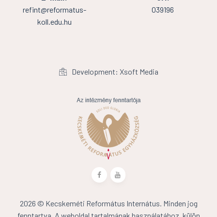
refint@reformatus-
039196
koll.edu.hu
Development: Xsoft Media
2026 © Kecskeméti Református Internátus. Minden jog
fenntartva. A weboldal tartalmának használatához, külön