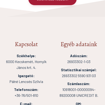
Kapcsolat
Egyéb adataink
Székhelye:
Adószám:
6000 Kecskemét, Hornyik
26933302-1-03
János krt. 4.
Statisztikai számjel:
Igazgató:
26933302 5590 931 03
Pálné Lencsés Szilvia
Számlaszám:
Telefonszám:
10918001-00000094-
+36-76/501-810
89200008 UNICREDIT B.
E-mail:
OM: