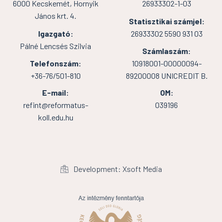
6000 Kecskemét, Hornyik
26933302-1-03
János krt. 4.
Statisztikai számjel:
Igazgató:
26933302 5590 931 03
Pálné Lencsés Szilvia
Számlaszám:
Telefonszám:
10918001-00000094-
+36-76/501-810
89200008 UNICREDIT B.
E-mail:
OM:
refint@reformatus-
039196
koll.edu.hu
Development: Xsoft Media