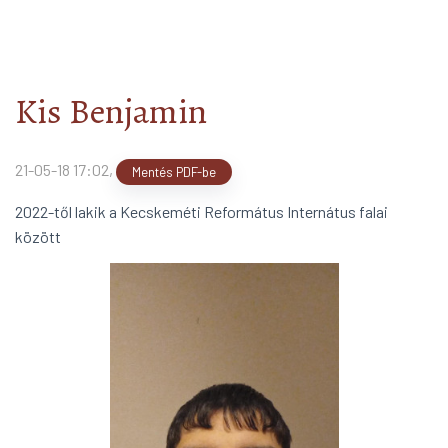
2019/20
arrow_forward
Közösségünk Kincse
arrow_forward
Kis Benjamin
21-05-18 17:02
,
Mentés PDF-be
2022-től lakik a Kecskeméti Református Internátus falai
között