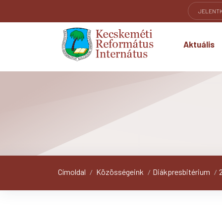
JELENT
Aktuális
Címoldal
Közösségeink
Diákpresbitérium
/
/
/