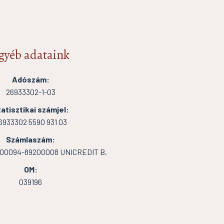
gyéb adataink
Adószám:
26933302-1-03
atisztikai számjel:
6933302 5590 931 03
Számlaszám:
000094-89200008 UNICREDIT B.
OM:
039196