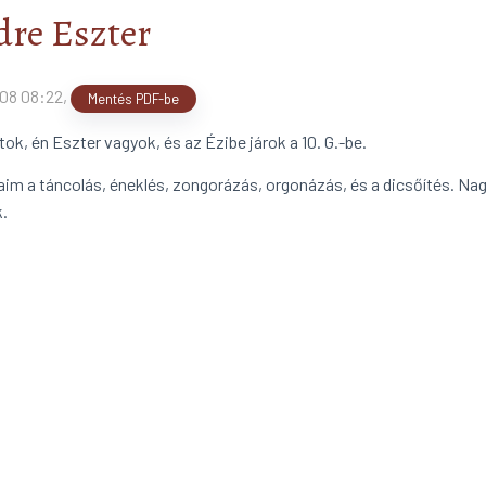
dre Eszter
08 08:22
,
Mentés PDF-be
ok, én Eszter vagyok, és az Ézibe járok a 10. G.-be.
aim a táncolás, éneklés, zongorázás, orgonázás, és a dicsőítés. Nag
k.