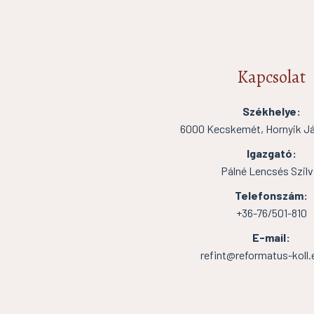
Kapcsolat
Székhelye:
6000 Kecskemét, Hornyik Ján
Igazgató:
Pálné Lencsés Szilv
Telefonszám:
+36-76/501-810
E-mail:
refint@reformatus-koll.