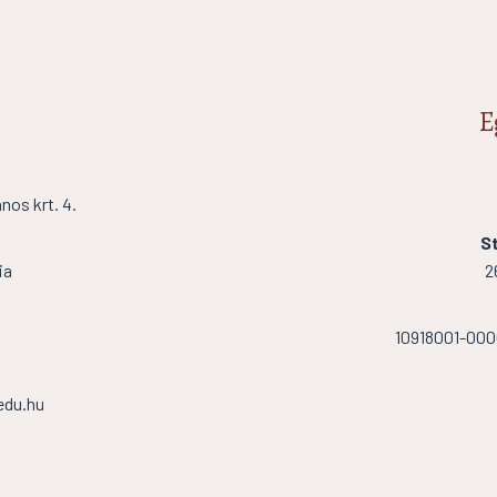
E
os krt. 4.
St
ia
2
10918001-00
edu.hu