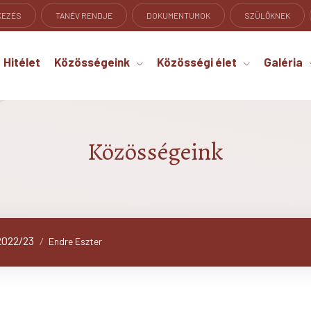
KEZÉS
TANÉV RENDJE
DOKUMENTUMOK
SZÜLŐKNEK
Hitélet
Közösségeink
Közösségi élet
Galéria
Közösségeink
2022/23
/
Endre Eszter