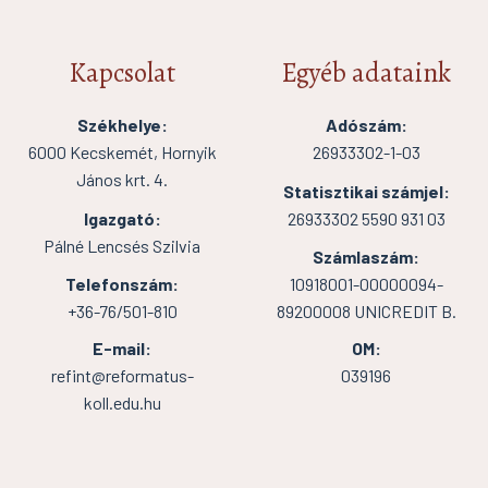
Kapcsolat
Egyéb adataink
Székhelye:
Adószám:
6000 Kecskemét, Hornyik
26933302-1-03
János krt. 4.
Statisztikai számjel:
Igazgató:
26933302 5590 931 03
Pálné Lencsés Szilvia
Számlaszám:
Telefonszám:
10918001-00000094-
+36-76/501-810
89200008 UNICREDIT B.
E-mail:
OM:
refint@reformatus-
039196
koll.edu.hu