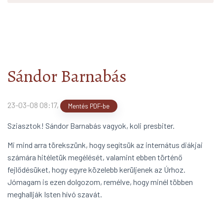
2019/20
arrow_forward
Bontsd Ki Szárnyaid!
arrow_forward
Öregdiákok
arrow_forward
Közösségünk Kincse
arrow_forward
Sándor Barnabás
23-03-08 08:17
,
Mentés PDF-be
Sziasztok! Sándor Barnabás vagyok, koli presbiter.
Mi mind arra törekszünk, hogy segítsük az internátus diákjai
számára hitéletük megélését, valamint ebben történő
fejlődésüket, hogy egyre közelebb kerüljenek az Úrhoz.
Jómagam is ezen dolgozom, remélve, hogy minél többen
meghallják Isten hívó szavát.