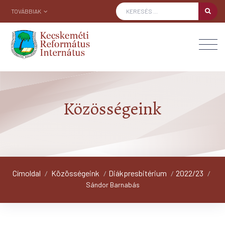
TOVÁBBIAK
Közösségeink
Címoldal
Közösségeink
Diákpresbitérium
2022/23
/
/
/
/
Sándor Barnabás