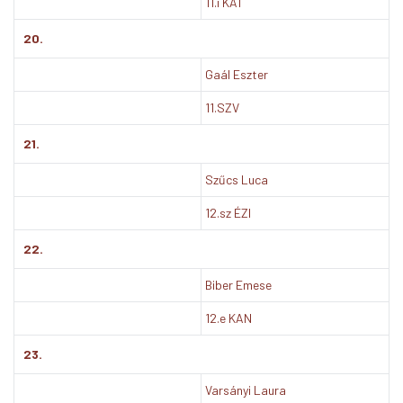
11.i KAT
20.
Gaál Eszter
11.SZV
21.
Szűcs Luca
12.sz ÉZI
22.
Biber Emese
12.e KAN
23.
Varsányi Laura