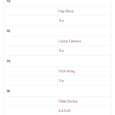
12.
Fáy Olívia
11.e
13.
Lúcza Tamara
11.e
14.
Tóth Virág
11.e
15.
Telek Dorina
9.d KJG