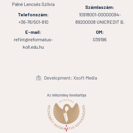
Pálné Lencsés Szilvia
Számlaszám:
Telefonszám:
10918001-00000094-
+36-76/501-810
89200008 UNICREDIT B.
E-mail:
OM:
refint@reformatus-
039196
koll.edu.hu
Development: Xsoft Media