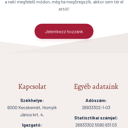
a neki megfelelő módon, még ha megöregszik, akkor sem tér el
attól!
Jelentkezz hozzánk
Kapcsolat
Egyéb adataink
Székhelye:
Adószám:
6000 Kecskemét, Hornyik
26933302-1-03
János krt. 4.
Statisztikai számjel:
Igazgató:
26933302 5590 931 03