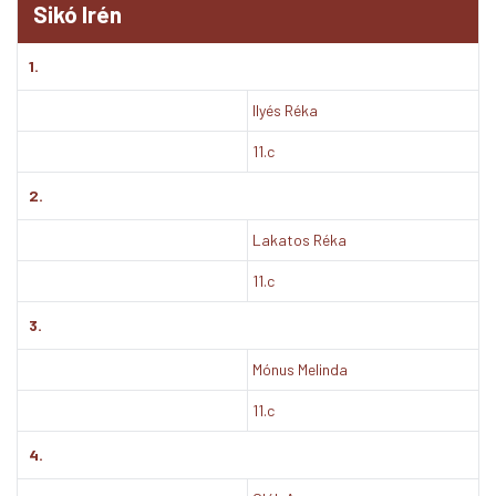
Sikó Irén
1.
Ilyés Réka
11.c
2.
Lakatos Réka
11.c
3.
Mónus Melinda
11.c
4.