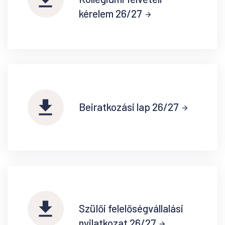
kérelem 26/27
arrow_forward
file_download
Beiratkozási lap 26/27
arrow_forward
file_download
Szülői felelőségvállalási
nyilatkozat 26/27
arrow_forward