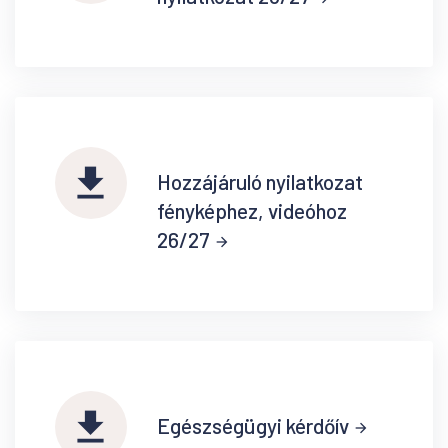
file_download
Hozzájáruló nyilatkozat
fényképhez, videóhoz
26/27
arrow_forward
file_download
Egészségügyi kérdőív
arrow_forward