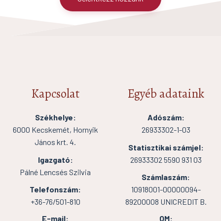
Kapcsolat
Egyéb adataink
Székhelye:
Adószám:
6000 Kecskemét, Hornyik
26933302-1-03
János krt. 4.
Statisztikai számjel:
Igazgató:
26933302 5590 931 03
Pálné Lencsés Szilvia
Számlaszám:
Telefonszám:
10918001-00000094-
+36-76/501-810
89200008 UNICREDIT B.
E-mail:
OM: