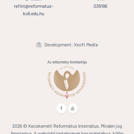
refint@reformatus-
039196
koll.edu.hu
Development: Xsoft Media
2026 © Kecskeméti Református Internátus. Minden jog
fenntartva. A weboldal tartalmának használatához, külön