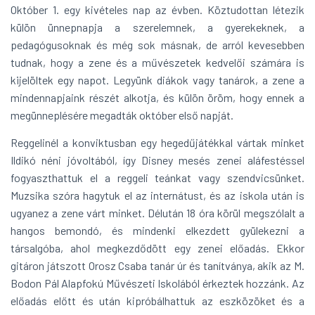
Október 1. egy kivételes nap az évben. Köztudottan létezik
külön ünnepnapja a szerelemnek, a gyerekeknek, a
pedagógusoknak és még sok másnak, de arról kevesebben
tudnak, hogy a zene és a művészetek kedvelői számára is
kijelöltek egy napot. Legyünk diákok vagy tanárok, a zene a
mindennapjaink részét alkotja, és külön öröm, hogy ennek a
megünneplésére megadták október első napját.
Reggelinél a konviktusban egy hegedűjátékkal vártak minket
Ildikó néni jóvoltából, így Disney mesés zenei aláfestéssel
fogyaszthattuk el a reggeli teánkat vagy szendvicsünket.
Muzsika szóra hagytuk el az internátust, és az iskola után is
ugyanez a zene várt minket. Délután 18 óra körül megszólalt a
hangos bemondó, és mindenki elkezdett gyülekezni a
társalgóba, ahol megkezdődött egy zenei előadás. Ekkor
gitáron játszott Orosz Csaba tanár úr és tanítványa, akik az M.
Bodon Pál Alapfokú Művészeti Iskolából érkeztek hozzánk. Az
előadás előtt és után kipróbálhattuk az eszközöket és a