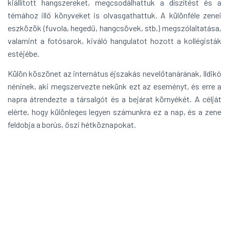
kiállított hangszereket, megcsodálhattuk a díszítést és a
témához illő könyveket is olvasgathattuk. A különféle zenei
eszközök (fuvola, hegedű, hangcsövek, stb.) megszólaltatása,
valamint a fotósarok, kiváló hangulatot hozott a kollégisták
estéjébe.
Külön köszönet az internátus éjszakás nevelőtanárának, Ildikó
néninek, aki megszervezte nekünk ezt az eseményt, és erre a
napra átrendezte a társalgót és a bejárat környékét. A célját
elérte, hogy különleges legyen számunkra ez a nap, és a zene
feldobja a borús, őszi hétköznapokat.