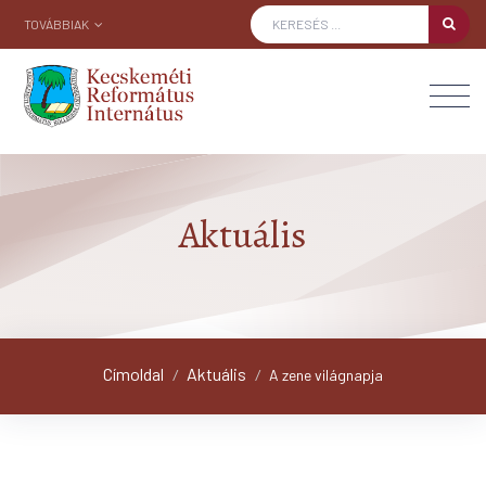
TOVÁBBIAK
Aktuális
Címoldal
Aktuális
/
/
A zene világnapja