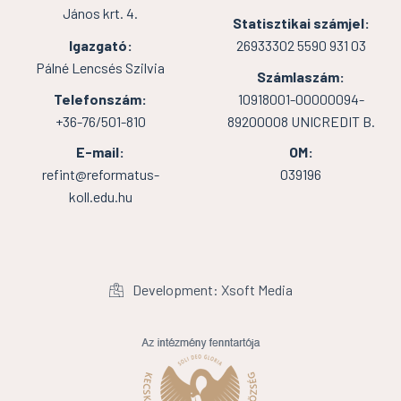
János krt. 4.
Statisztikai számjel:
Igazgató:
26933302 5590 931 03
Pálné Lencsés Szilvia
Számlaszám:
Telefonszám:
10918001-00000094-
+36-76/501-810
89200008 UNICREDIT B.
E-mail:
OM:
refint@reformatus-
039196
koll.edu.hu
Development: Xsoft Media