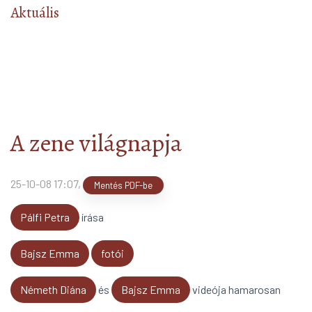
Aktuális
A zene világnapja
25-10-08 17:07
,
Mentés PDF-be
Pálfi Petra
írása
Bajsz Emma
fotói
Németh Diána
és
Bajsz Emma
videója hamarosan